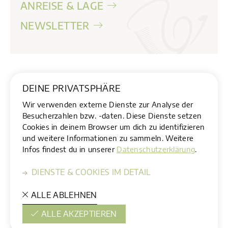
ANREISE & LAGE
NEWSLETTER
Impressum
Datenschutz
DEINE PRIVATSPHÄRE
website by
pixelrausch
Wir verwenden externe Dienste zur Analyse der
Besucherzahlen bzw. -daten. Diese Dienste setzen
Cookies in deinem Browser um dich zu identifizieren
und weitere Informationen zu sammeln. Weitere
Infos findest du in unserer
Datenschutzerklärung
.
DIENSTE & COOKIES IM DETAIL
ALLE ABLEHNEN
DEINE EINSTELLUNGEN
In diesem Cookie speichern wir deine hier gesetzten
ALLE AKZEPTIEREN
Einstellungen.
Notwendig, damit dieser lästige Banner nur
einmalig erscheint und dich nicht bei jedem Besuch belästigt.